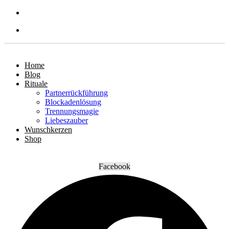
emanuel@schwarzerteufel.de
+49(0)6055 / 89 95 17
Home
Blog
Rituale
Partnerrückführung
Blockadenlösung
Trennungsmagie
Liebeszauber
Wunschkerzen
Shop
Facebook