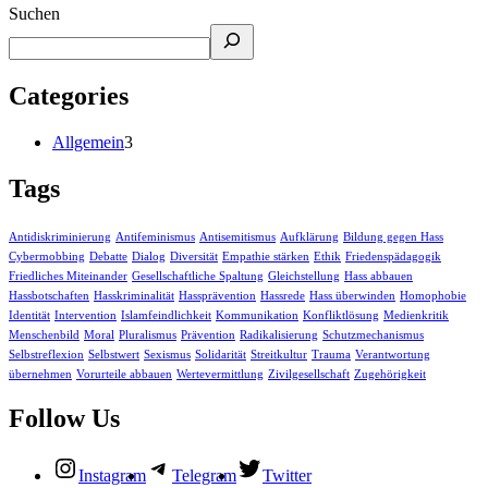
Suchen
Categories
Allgemein
3
Tags
Antidiskriminierung
Antifeminismus
Antisemitismus
Aufklärung
Bildung gegen Hass
Cybermobbing
Debatte
Dialog
Diversität
Empathie stärken
Ethik
Friedenspädagogik
Friedliches Miteinander
Gesellschaftliche Spaltung
Gleichstellung
Hass abbauen
Hassbotschaften
Hasskriminalität
Hassprävention
Hassrede
Hass überwinden
Homophobie
Identität
Intervention
Islamfeindlichkeit
Kommunikation
Konfliktlösung
Medienkritik
Menschenbild
Moral
Pluralismus
Prävention
Radikalisierung
Schutzmechanismus
Selbstreflexion
Selbstwert
Sexismus
Solidarität
Streitkultur
Trauma
Verantwortung
übernehmen
Vorurteile abbauen
Wertevermittlung
Zivilgesellschaft
Zugehörigkeit
Follow Us
Instagram
Telegram
Twitter